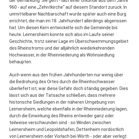
der Gemarkung. Sie geht - laut einer Urkunde aus dem Jahre
960 - auf eine „Zehntkirche“ auf diesem Standort zurück. In
unmittelbarer Nachbarschaft wurde später auch eine Burg
errichtet, die man im 18. Jahrhundert allerdings abgerissen
hat. Um diesen Kern entwickelte sich die Gemeinde bis
heute. Leimersheim konnte sich also im Laufe seiner
Geschichte, trotz seiner Lage im Überschwemmungsgebiet
des Rheinstroms und der alljährlich wiederkehrenden
Hochwasser, in der Rheinniederung als Wohnsiedlung
behaupten.
Auch wenn aus den frühen Jahrhunderten nur wenig über
die Bedrohung des Ortes durch die Rheinhochwasser
überliefert ist, war diese Gefahr doch ständig gegeben. Dies
lässt sich aus der Tatsache schließen, dass mehrere
historische Siedlungen in der näheren Umgebung von
Leimersheim, welche ebenfalls in der Rheinniederung lagen,
durch die Einwirkung des Rheins entweder ganz oder
teilweise verschwunden sind - so Winden zwischen
Leimersheim und Leopoldshafen, Dettenheim nordöstlich
von Leimersheim oder Vorlach bei Wörth - oder aber verlegt