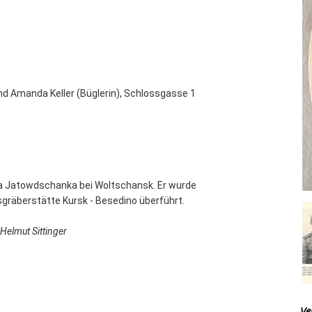
nd Amanda Keller (Büglerin), Schlossgasse 1
ara Jatowdschanka bei Woltschansk. Er wurde
sgräberstätte Kursk - Besedino überführt.
Helmut Sittinger
Ve