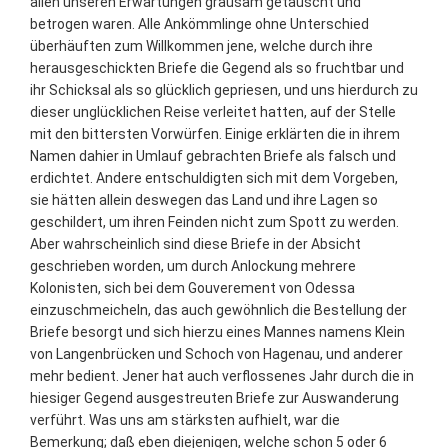
allen unseren Erwartungen grausam getäuscht und
betrogen waren. Alle Ankömmlinge ohne Unterschied
überhäuften zum Willkommen jene, welche durch ihre
herausgeschickten Briefe die Gegend als so fruchtbar und
ihr Schicksal als so glücklich gepriesen, und uns hierdurch zu
dieser unglücklichen Reise verleitet hatten, auf der Stelle
mit den bittersten Vorwürfen. Einige erklärten die in ihrem
Namen dahier in Umlauf gebrachten Briefe als falsch und
erdichtet. Andere entschuldigten sich mit dem Vorgeben,
sie hätten allein deswegen das Land und ihre Lagen so
geschildert, um ihren Feinden nicht zum Spott zu werden.
Aber wahrscheinlich sind diese Briefe in der Absicht
geschrieben worden, um durch Anlockung mehrere
Kolonisten, sich bei dem Gouverement von Odessa
einzuschmeicheln, das auch gewöhnlich die Bestellung der
Briefe besorgt und sich hierzu eines Mannes namens Klein
von Langenbrücken und Schoch von Hagenau, und anderer
mehr bedient. Jener hat auch verflossenes Jahr durch die in
hiesiger Gegend ausgestreuten Briefe zur Auswanderung
verführt. Was uns am stärksten aufhielt, war die
Bemerkung; daß eben diejenigen, welche schon 5 oder 6