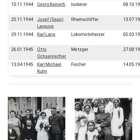
10.11.1944
Georg Keinath
Isolierer
08.10.1
25.11.1944
Josef (Sepp)
Rheinschiffer
13.07.1
Laveuve
29.11.1944
Karl Lang
Lokomotivheizer
05.03.1
26.01.1945
Otto
Metzger
27.08.1
Ochsenreither
13.04.1945
Karl Michael
Fischer
14.05.1
Kuhn