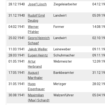
28.12.1940
Josef Lösch
Ziegeleiarbeiter
04.12.1
31.12.1940
Rudolf Emil
Landwirt
05.09.1
Deubig
04.02.1941
Werner
Former
14.08.1
Pfahler
25.02.1941
Georg Heinrich
Landwirt
02.10.1
Schaaf
11.03.1941
Jakob Weiller
Leineweber
09.11.1
28.03.1941
Eugen Heintz
Schuhmacher
09.11.1
01.05.1941
Artur
Webmeister
12.09.1
Herbrand
17.05.1941
August
Bankbeamter
31.12.1
Marthaler
31.05.1941
Hugo
Metzger
28.02.1
Eisenhauer
30.08.1941
Maximilian
Walzenführer
05.04.1
(Max) Schardt