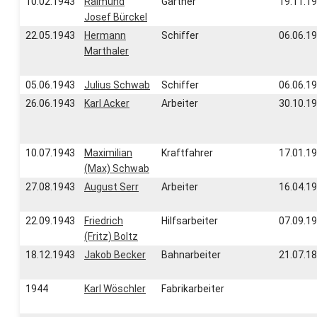
10.02.1943
Raimund
Gärtner
19.11.1
Josef Bürckel
22.05.1943
Hermann
Schiffer
06.06.1
Marthaler
05.06.1943
Julius Schwab
Schiffer
06.06.1
26.06.1943
Karl Acker
Arbeiter
30.10.1
10.07.1943
Maximilian
Kraftfahrer
17.01.1
(Max) Schwab
27.08.1943
August Serr
Arbeiter
16.04.1
22.09.1943
Friedrich
Hilfsarbeiter
07.09.1
(Fritz) Boltz
18.12.1943
Jakob Becker
Bahnarbeiter
21.07.1
1944
Karl Wöschler
Fabrikarbeiter