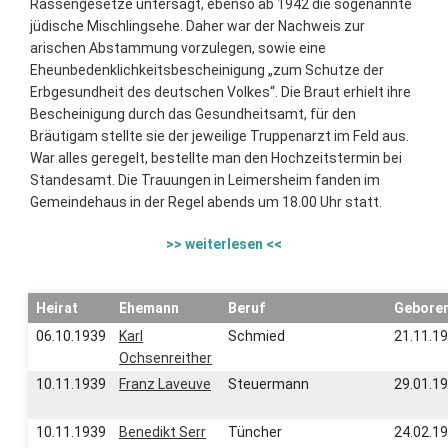
Rassengesetze untersagt, ebenso ab 1942 die sogenannte
jüdische Mischlingsehe. Daher war der Nachweis zur
arischen Abstammung vorzulegen, sowie eine
Eheunbedenklichkeitsbescheinigung „zum Schutze der
Erbgesundheit des deutschen Volkes“. Die Braut erhielt ihre
Bescheinigung durch das Gesundheitsamt, für den
Bräutigam stellte sie der jeweilige Truppenarzt im Feld aus.
War alles geregelt, bestellte man den Hochzeitstermin bei
Standesamt. Die Trauungen in Leimersheim fanden im
Gemeindehaus in der Regel abends um 18.00 Uhr statt.
>> weiterlesen <<
Heirat
Ehemann
Beruf
Gebore
06.10.1939
Karl
Schmied
21.11.1
Ochsenreither
10.11.1939
Franz Laveuve
Steuermann
29.01.1
10.11.1939
Benedikt Serr
Tüncher
24.02.1