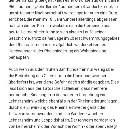
der Gemarkung. Sie geht - laut einer Urkunde aus dem Jahre
960 - auf eine „Zehntkirche“ auf diesem Standort zurück. In
unmittelbarer Nachbarschaft wurde später auch eine Burg
errichtet, die man im 18. Jahrhundert allerdings abgerissen
hat. Um diesen Kern entwickelte sich die Gemeinde bis
heute. Leimersheim konnte sich also im Laufe seiner
Geschichte, trotz seiner Lage im Überschwemmungsgebiet
des Rheinstroms und der alljährlich wiederkehrenden
Hochwasser, in der Rheinniederung als Wohnsiedlung
behaupten.
Auch wenn aus den frühen Jahrhunderten nur wenig über
die Bedrohung des Ortes durch die Rheinhochwasser
überliefert ist, war diese Gefahr doch ständig gegeben. Dies
lässt sich aus der Tatsache schließen, dass mehrere
historische Siedlungen in der näheren Umgebung von
Leimersheim, welche ebenfalls in der Rheinniederung lagen,
durch die Einwirkung des Rheins entweder ganz oder
teilweise verschwunden sind - so Winden zwischen
Leimersheim und Leopoldshafen, Dettenheim nordöstlich
von Leimersheim oder Vorlach bei Wörth - oder aber verlegt