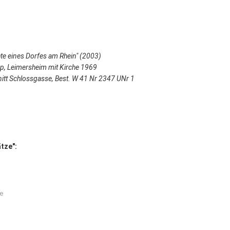
hte eines Dorfes am Rhein" (2003)
p, Leimersheim mit Kirche 1969
nitt Schlossgasse, Best. W 41 Nr 2347 UNr 1
tze":
le