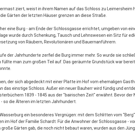
ffermast ziert, weist in ihrem Namen auf das Schloss zu Leimersheim h
die Gärten der letzten Häuser grenzen an diese Straße.
her eine Burg - am Ende der Schlossgasse errichtet, umgeben von eine
ge wurde durch Schenkung, Tausch und Lehnswesen ein Sitz für edle Ri
besetzung von Räubern, Revolutionären und Bauernanführern.
fe der Jahrhunderte zerfiel die Burg immer mehr. So wurde sie schlie
füllte man zum großen Teil auf. Das geräumte Grundstück war bereitg
onnte.
nen, der sich abgedeckt mit einer Platte im Hof vom ehemaligen Gast
an das einstige Schloss. Außer ein neuer Bauherr wird fündig und entd
terbüchern 1839 - 1845 aus der "bairischen Zeit" erwähnt. Bevor der
so die Älteren im letzten Jahrhundert.
 Wasserburg ein besonderes Vergnügen: mit dem Schlitten vom "Berg" 
en im Hof der Familie Schardt. Für die Anwohner der Schlossgasse - vor
ch große Gärten gab, die noch nicht bebaut waren, wurden aus den Jün