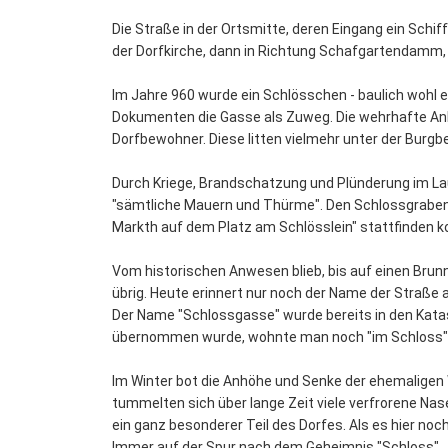
Die Straße in der Ortsmitte, deren Eingang ein Schi
der Dorfkirche, dann in Richtung Schafgartendamm, 
Im Jahre 960 wurde ein Schlösschen - baulich wohl e
Dokumenten die Gasse als Zuweg. Die wehrhafte Anla
Dorfbewohner. Diese litten vielmehr unter der Burg
Durch Kriege, Brandschatzung und Plünderung im Lau
"sämtliche Mauern und Thürme". Den Schlossgraben 
Markth auf dem Platz am Schlösslein" stattfinden k
Vom historischen Anwesen blieb, bis auf einen Brun
übrig. Heute erinnert nur noch der Name der Straße 
Der Name "Schlossgasse" wurde bereits in den Katas
übernommen wurde, wohnte man noch "im Schloss" - 
Im Winter bot die Anhöhe und Senke der ehemaligen
tummelten sich über lange Zeit viele verfrorene Nas
ein ganz besonderer Teil des Dorfes. Als es hier no
Immer auf der Spur nach dem Geheimnis "Schloss".