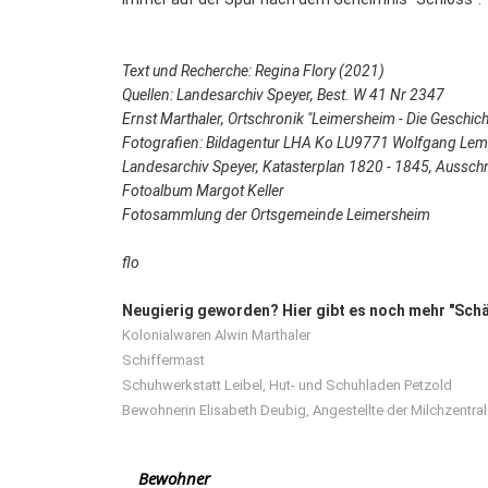
Text und Recherche: Regina Flory (2021)
Quellen: Landesarchiv Speyer, Best. W 41 Nr 2347
Ernst Marthaler, Ortschronik "Leimersheim - Die Geschic
Fotografien: Bildagentur LHA Ko LU9771 Wolfgang Lem
Landesarchiv Speyer, Katasterplan 1820 - 1845, Aussch
Fotoalbum Margot Keller
Fotosammlung der Ortsgemeinde Leimersheim
flo
Neugierig geworden? Hier gibt es noch mehr "Schä
Kolonialwaren Alwin Marthaler
Schiffermast
Schuhwerkstatt Leibel, Hut- und Schuhladen Petzold
Bewohnerin Elisabeth Deubig, Angestellte der Milchzentra
Bewohner