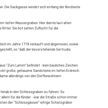
in. Die Sackgasse windet sich entlang der Nordseite
m tiefen Wassergraben. Hier diente laut alten
tter. Sie bot selten Zuflucht für die
ßlich im Jahre 1718 verkauft und abgerissen, sowie
estellt, so "daß der bevorstehende Gertrudis
haus "Zum Lamm" befindet - kein bauliches Zeichen
eckt große, gehauene Sandsteine im tiefen Erdreich.
 Name allerdings von den Dorfbewohnern
hinab in den Schlossgraben zu fahren. So
 allem für die Kinder - war die Straße schon immer
gsten der "Schlossgässer" eifrige Schatzgräber: